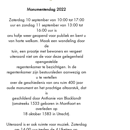
Monumentendag 2022
Zaterdag 10 september van 10:00 tot 17:00
uur en zondag 11 september van 13:00 tot
16:00 uur is
ons hofje weer geopend voor publiek en bent u
van harte welkom. Maak een wandeling door
de
tuin, een praatje met bewoners en vergeet
uiteraard niet om de voor deze gelegenheid
opengestelde
regentenkamer te bezichtigen. In de
regentenkamer zijn bestuursleden aanwezig om
u te vertellen
over de geschiedenis van ons ruim 400 jaar
oude monument en het prachtige altaarstuk, dat
is
geschilderd door Anthonie van Blocklandt
(omstreeks 1533 geboren in Montfoort en
overleden op
18 oktober 1583 in Utrecht).
Uiteraard is er ook ruimte voor muziek. Zaterdag
om 14:00 uur treden de 4 Uketiers op.