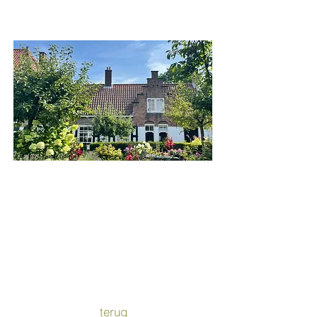
Het Heilige Geesthofje
terug