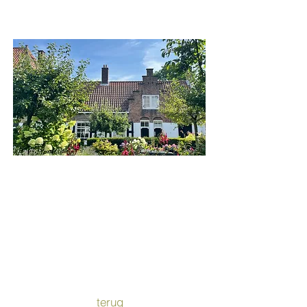
Het Heilige Geesthofje
terug